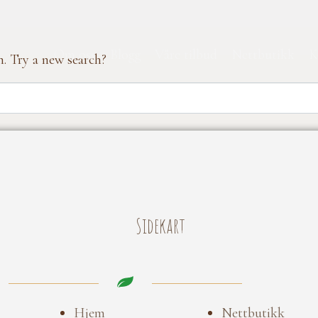
Om oss
Blogg
Våre tilbud
Nettbutikk
K
n. Try a new search?
Sidekart
Hjem
Nettbutikk