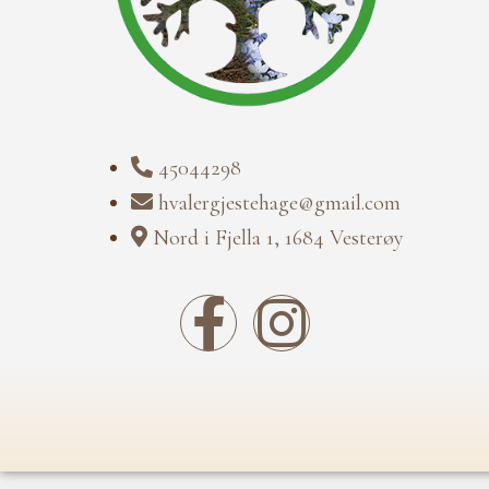
45044298
hvalergjestehage@gmail.com
Nord i Fjella 1, 1684 Vesterøy