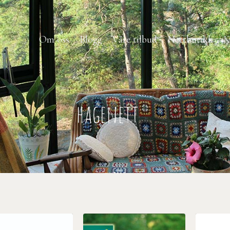
Om oss
Blogg
Våre tilbud
Nettbutikk
K
hagenett