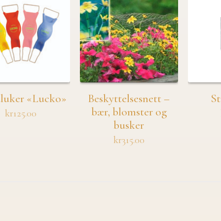
luker «Lucko»
Beskyttelsesnett –
St
bær, blomster og
kr
125.00
busker
kr
315.00