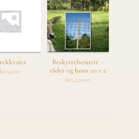
rekkvaier
Beskyttelsesnett –
rådyr og høns 20 x 2
kr
245.00
kr
1,250.00